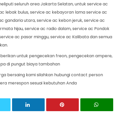
iputi seluruh area Jakarta Selatan, untuk service ac
 ac lebak bulus, service ac kebayoran lama service ac
ac gandaria utara, service ac kebon jeruk, service ac
rmata hijau, service ac radio dalam, service ac Pondok
 service ac pasar minggu, service ac Kalibata dan semua
tkan.
mberikan untuk pengecekan freon, pengecekan ampere,
npa di pungut biaya tambahan
ga bersaing kami silahkan hubungi contact person
gera merespon sesuai kebutuhan Anda