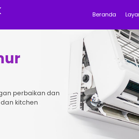
K
Beranda
Laya
mur
an perbaikan dan
 dan kitchen